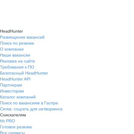
и правильно презентовать себя работодателю,
текущем месте работы и о том, кому он будет
Да, на карьерном маркетплейсе hh.ru доступна
что повышает шансы трудоустройства.
полезен, с какими запросами работает.
помощь с поиском работы онлайн: эксперты
Вы точно найдёте того, кто вам нужен!
помогут разработать стратегию, подобрать
HeadHunter
вакансии и повысить эффективность
Размещение вакансий
Поиск по резюме
трудоустройства.
О компании
Наши вакансии
Реклама на сайте
Требования к ПО
Безопасный HeadHunter
HeadHunter API
Партнерам
Инвесторам
Каталог компаний
Поиск по вакансиям в Гаспре
Сетка: соцсеть для нетворкинга
Соискателям
hh PRO
Готовое резюме
Все сервисы