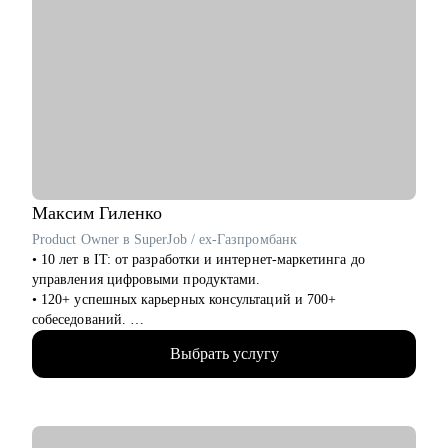
Максим
Гиленко
Product Owner в SuperJob / ex-Газпромбанк
• 10 лет в IT: от разработки и интернет-маркетинга до
управления цифровыми продуктами.
• 120+ успешных карьерных консультаций и 700+
собеседований.
• Помогаю людям как IT ментор и карьерный консультант с
Выбрать услугу
2022 года.
• Являюсь приглашенным экспертом HR клуба "Осознанная
Карьера".
• Участник "Карьерной прожарки"
• Спикер масштабных IT-конференций (Holy JS, Team Lead