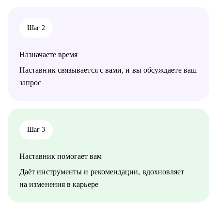
среднего звена
при смене деятельности, перерыве в карьере, в том числе
продолжительный, поиске первой работы в таких сферах как:
Шаг 2
• Административный персонал
• Управление персоналом
• Страхование
Назначаете время
• Продажи / Услуги
• Информационные технологии
Наставник связывается с вами, и вы обсуждаете ваш
запрос
Мой подход в работе – не делаю за вас, делаю вместе с вами.
Шаг 3
Наставник помогает вам
Даёт инструменты и рекомендации, вдохновляет
на изменения в карьере