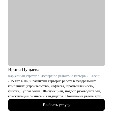
тестировщикам
• Маркетологам
• Студентам
Ирина
Пущаева
Карьерный стратег / Эксперт по развитию карьеры / Executive резюмерайтер / ex-HRD
• 15 лет в HR и развитии карьеры: работа в федеральных
компаниях (строительство, нефтегаз, промышленность,
финтех), управление HR-функцией, подбор руководителей,
консультации бизнеса и кандидатов. Понимание рынка труда
360°.
Выбрать услугу
• 7 лет в роли эксперта и партнера hh.ru: провела тысячи
карьерных разборов, выступала на вебинарах и прямых