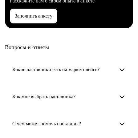
Расскажите нам о своем опыте в анкете
Заполнить анкету
Вопросы и ответы
Какие наставники есть на маркетплейсе?
Карьерные наставники — это HR-
специалисты, карьерные консультанты,
Как мне выбрать наставника?
психологи, резюмерайтеры и менторы.
Умный поиск поможет в три клика выбрать
Менторы работают в ИТ, дизайне, других
наставника для достижения вашей цели.
С чем может помочь наставник?
узкоспециализированных сферах. Они
помогут прокачать навыки, построить