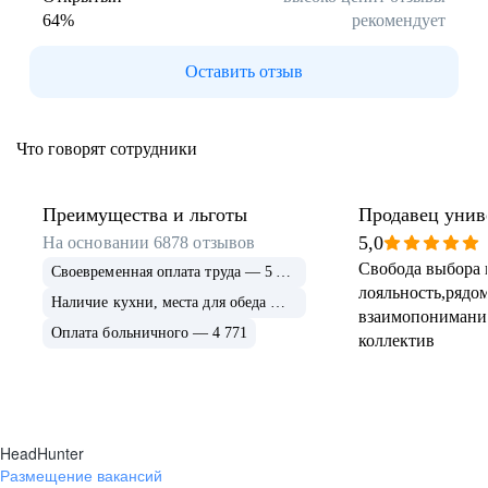
64
%
рекомендует
Буркина Фасо
Минск
Гомель
Могилев
Оставить отзыв
Витебск
Гродно
Брест
Архангельская
область
Что говорят сотрудники
Каргополь
Коряжма
Котлас
Мезень
Мирный
Новодвинск
Преимущества и льготы
Продавец унив
(Архангельская
5,0
На основании
6878
отзывов
область)
Свобода выбора 
Своевременная оплата труда — 5 675
Няндома
Онега
лояльность,рядом
Северодвинск
Сольвычегодск
Наличие кухни, места для обеда — 4 999
взаимопонимани
Шенкурск
Калининградская
Оплата больничного — 4 771
коллектив
область
Багратионовск
Балтийск
Гвардейск
Гурьевск
(Калининградская
область)
HeadHunter
Гусев
Зеленоградск
Размещение вакансий