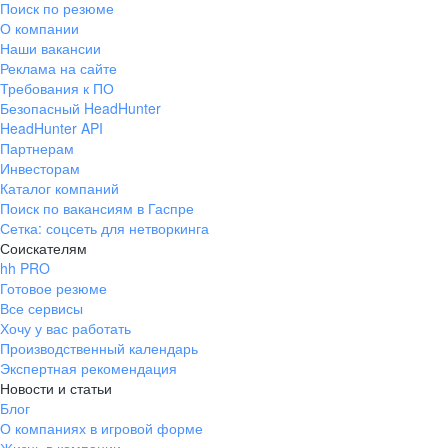
Поиск по резюме
Краснознаменск
Ладушкин
(Калининградская
О компании
область)
Наши вакансии
Мамоново
Неман
Реклама на сайте
Требования к ПО
Нестеров
Озерск
Безопасный HeadHunter
(Калининградская
область)
HeadHunter API
Партнерам
Пионерский
Полесск
Инвесторам
Правдинск
Светлогорск
Каталог компаний
(Калининградская
Поиск по вакансиям в Гаспре
область)
Сетка: соцсеть для нетворкинга
Светлый
Славск
Соискателям
Советск
Черняховск
hh PRO
(Калининградская
Готовое резюме
область)
Все сервисы
Республика Коми
Воркута
Хочу у вас работать
Вуктыл
Емва
Производственный календарь
Экспертная рекомендация
Инта
Микунь
Новости и статьи
Печора
Сосногорск
Блог
Усинск
Ухта
О компаниях в игровой форме
Новгородская
Боровичи