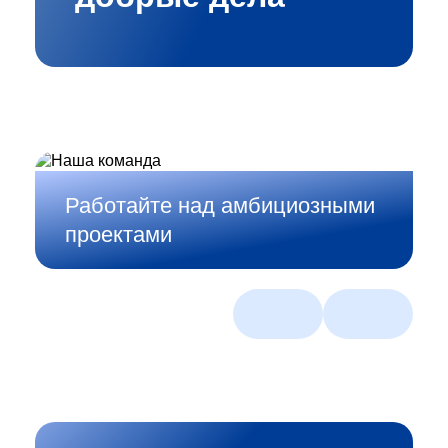
Работайте над амбициозными
Создавайте смелые
проектами
ИТ‑решения