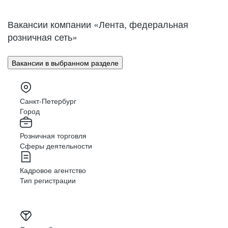
Нижний Новгород
Великий Новгород
Омск
Орел
Вакансии компании «Лента, федеральная
Оренбург
Пенза
розничная сеть»
Пермь
Петрозаводск
Псков
Ростов-на-Дону
Вакансии в выбранном разделе
Рязань
Самара
Саратов
Якутск
Южно-Сахалинск
Владикавказ
Санкт-Петербург
Смоленск
Ставрополь
Город
Тамбов
Казань
Розничная торговля
Тверь
Томск
Сферы деятельности
Кызыл
Тула
Тюмень
Ижевск
Кадровое агентство
Ульяновск
Уфа
Тип регистрации
Хабаровск
Абакан
Челябинск
Грозный
Чита
Чебоксары
Ярославль
Луганск