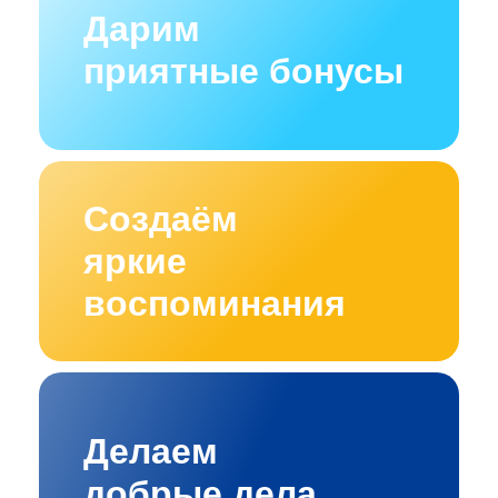
Дарим
приятные бонусы
Создаём
яркие
воспоминания
Делаем
добрые дела