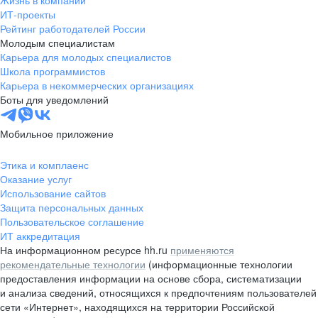
Жизнь в компании
область
ИТ-проекты
Рейтинг работодателей России
Валдай
Малая Вишера
Молодым специалистам
Окуловка
Пестово
Карьера для молодых специалистов
Сольцы
Старая Русса
Школа программистов
Карьера в некоммерческих организациях
Холм
Чудово
Боты для уведомлений
Мурманская область
Апатиты
Гаджиево
Заозерск
Мобильное приложение
Заполярный
Кандалакша
Кировск (Мурманская
Ковдор
Этика и комплаенс
область)
Оказание услуг
Кола
Мончегорск
Использование сайтов
Защита персональных данных
Оленегорск
Островной
Пользовательское соглашение
Полярные Зори
Полярный
ИТ аккредитация
Североморск
Снежногорск
На информационном ресурсе hh.ru
применяются
Республика Карелия
Беломорск
рекомендательные технологии
(информационные технологии
предоставления информации на основе сбора, систематизации
Кемь
Кондопога
и анализа сведений, относящихся к предпочтениям пользователей
Костомукша
Лахденпохья
сети «Интернет», находящихся на территории Российской
Медвежьегорск
Олонец