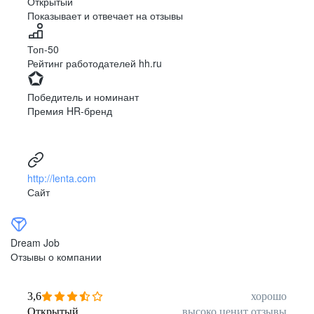
Открытый
Показывает и отвечает на отзывы
Луцк
Севастополь
Симферополь
Сумы
Топ-50
Тернополь
Ужгород
Рейтинг работодателей hh.ru
Харьков
Херсон
Хмельницкий
Черкассы
Победитель и номинант
Черновцы
Чернигов
Премия HR-бренд
Ленинградская
Ханты-Мансийск
область
Тольятти
Дудинка
(Красноярский край)
http://lenta.com
Тура (Красноярский
Агинское
Сайт
край)
(Забайкальский АО)
Усть-Ордынский
Палана
Анадырь
Сочи
Dream Job
Норильск
Дзержинск
Отзывы о компании
(Нижегородская
область)
Арзамас
Саров
3,6
хорошо
Обнинск
Салехард
Открытый
высоко ценит отзывы