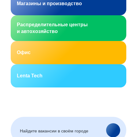
Магазины и производство
Распределительные центры
и автохозяйство
Офис
Lenta Tech
Москва
Санкт-Петербург
Екатеринбург
Новосибирск
Горно-Алтайск
Барнаул
Благовещенск
Архангельск
(Амурская область)
Астрахань
Белгород