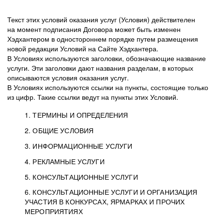
Текст этих условий оказания услуг (Условия) действителен
на момент подписания Договора может быть изменен
Хэдхантером в одностороннем порядке путем размещения
новой редакции Условий на Сайте Хэдхантера.
В Условиях используются заголовки, обозначающие название
услуги. Эти заголовки дают названия разделам, в которых
описываются условия оказания услуг.
В Условиях используются ссылки на пункты, состоящие только
из цифр. Такие ссылки ведут на пункты этих Условий.
1. ТЕРМИНЫ И ОПРЕДЕЛЕНИЯ
2. ОБЩИЕ УСЛОВИЯ
3. ИНФОРМАЦИОННЫЕ УСЛУГИ
1.1. Хэдхантер, или
Хэдхантер, ООО
4. РЕКЛАМНЫЕ УСЛУГИ
HeadHunter, или
«Хэдхантер», ИНН
2.1. Типы и статусы регистрации
5. КОНСУЛЬТАЦИОННЫЕ УСЛУГИ
Исполнитель
7718620740, адрес:
Типы регистрации
3.1. Предоставление доступа к базе данных
2.2. Активация услуг
6. КОНСУЛЬТАЦИОННЫЕ УСЛУГИ И ОРГАНИЗАЦИЯ
125047, г. Москва,
резюме с предложениями Соискателей
Описание и активация
УЧАСТИЯ В КОНКУРСАХ, ЯРМАРКАХ И ПРОЧИХ
2.1.1. Заказчику может быть присвоен один
4.0. Общие условия оказания рекламных услуг
внутригородская
о трудоустройстве с возможностью просмотра
МЕРОПРИЯТИЯХ
из Типов регистраций.
территория
4.0.1. Хэдхантер оказывает Заказчику услугу