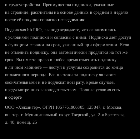
тратите много времени на поиск и вручную поднимаете
и трудоустройства. Преимущества подписки, указанные
резюме
на странице, рассчитаны на основе данных в среднем в неделю
после её покупки согласно
хотите сравнить себя с конкурентами и оценить шансы
исследованию
Подключая hh PRO, вы подтверждаете, что ознакомились
с условиями подписки и согласны с ними. Подписка даёт доступ
к функциям сервиса на срок, указанный при оформлении. Если
не отменить подписку, она автоматически продлится на тот же
срок. Вы имеете право в любое время отменить подписку
в личном кабинете — доступ к услугам сохранится до конца
оплаченного периода. Все платежи за подписку являются
окончательными и не подлежат возврату, кроме случаев,
предусмотренных законодательством. Полные условия есть
в оферте
ООО «Хэдхантер», ОГРН 1067761906805, 125047, г. Москва,
вн. тер. г. Муниципальный округ Тверской, ул. 2-я Брестская,
д. 48, помещ. 25